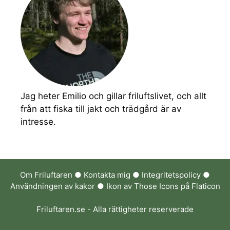
Jag heter Emilio och gillar friluftslivet, och allt
från att fiska till jakt och trädgård är av
intresse.
Om Friluftaren
●
Kontakta mig
●
Integritetspolicy
●
Användningen av kakor
● Ikon av Those Icons på Flaticon
Friluftaren.se - Alla rättigheter reserverade