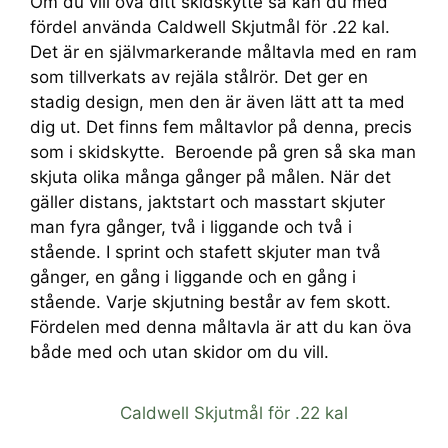
Om du vill öva ditt skidskytte så kan du med
fördel använda Caldwell Skjutmål för .22 kal.
Det är en självmarkerande måltavla med en ram
som tillverkats av rejäla stålrör. Det ger en
stadig design, men den är även lätt att ta med
dig ut. Det finns fem måltavlor på denna, precis
som i skidskytte. Beroende på gren så ska man
skjuta olika många gånger på målen. När det
gäller distans, jaktstart och masstart skjuter
man fyra gånger, två i liggande och två i
stående. I sprint och stafett skjuter man två
gånger, en gång i liggande och en gång i
stående. Varje skjutning består av fem skott.
Fördelen med denna måltavla är att du kan öva
både med och utan skidor om du vill.
Caldwell Skjutmål för .22 kal