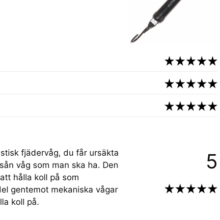
stisk fjädervåg, du får ursäkta
5
n sån våg som man ska ha. Den
att hålla koll på som
rdel gentemot mekaniska vågar
la koll på.