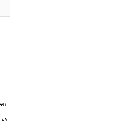
 en
n av