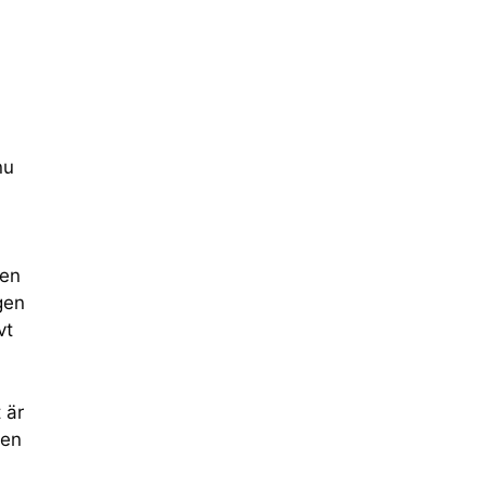
nu
 en
gen
vt
 är
gen