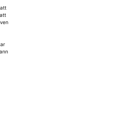
att
att
iven
kar
rann