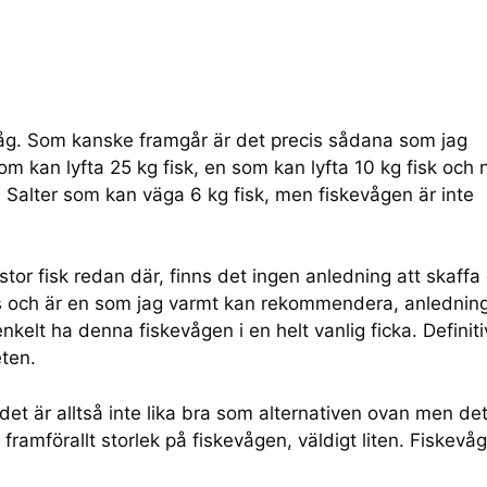
åg. Som kanske framgår är det precis sådana som jag
m kan lyfta 25 kg fisk, en som kan lyfta 10 kg fisk och 
alter som kan väga 6 kg fisk, men fiskevågen är inte
stor fisk redan där, finns det ingen anledning att skaffa
ss och är en som jag varmt kan rekommendera, anlednin
 enkelt ha denna fiskevågen i en helt vanlig ficka. Definiti
ten.
t är alltså inte lika bra som alternativen ovan men det
ramförallt storlek på fiskevågen, väldigt liten. Fiskevå