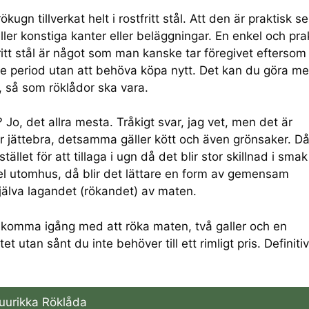
ugn tillverkat helt i rostfritt stål. Att den är praktisk se
ler konstiga kanter eller beläggningar. En enkel och pra
tfritt stål är något som man kanske tar föregivet eftersom
gre period utan att behöva köpa nytt. Det kan du göra m
, så som röklådor ska vara.
 Jo, det allra mesta. Tråkigt svar, jag vet, men det är
ar jättebra, detsamma gäller kött och även grönsaker. D
tället för att tillaga i ugn då det blir stor skillnad i sma
el utomhus, då blir det lättare en form av gemensam
själva lagandet (rökandet) av maten.
komma igång med att röka maten, två galler och en
tet utan sånt du inte behöver till ett rimligt pris. Definiti
uurikka Röklåda