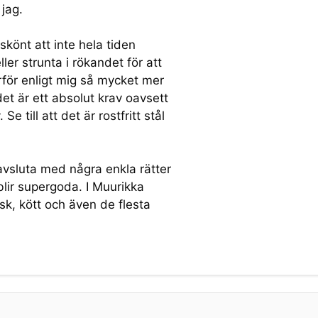
jag.
t skönt att inte hela tiden
ler strunta i rökandet för att
ärför enligt mig så mycket mer
et är ett absolut krav oavsett
e till att det är rostfritt stål
 avsluta med några enkla rätter
lir supergoda. I Muurikka
k, kött och även de flesta