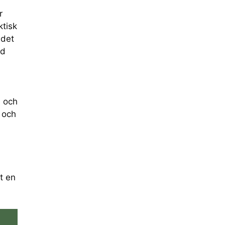
r
ktisk
 det
ed
å och
k och
vt en