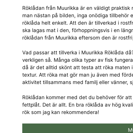
Röklådan från Muurikka är en väldigt praktisk rök
man nästan på bilden, inga onödiga tillbehör el
röklåda helt enkelt. Att den är tillverkad i ros
ska lagas mat i den, förhoppningsvis i en län
röklådan från Muurikka eftersom den är rostfri
Vad passar att tillverka i Muurikka Röklåda då?
verkligen så. Många olika typer av fisk funger
då är det alltid skönt att testa att röka maten is
textur. Att röka mat gör man ju även med förd
aktivitet tillsammans med familj eller vänner, 
Röklådan kommer med det du behöver för att 
fettplåt. Det är allt. En bra röklåda av hög kvali
rök som jag kan rekommendera!
M