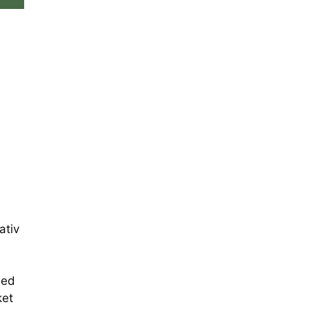
ativ
med
ket