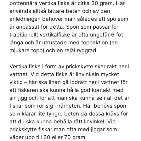
bottennära vertikalfiske är cirka 30 gram. Här
används alltså lättare beten och av den
anledningen behöver man således ett spö som
är anpassat för detta. Spön som passar för
traditionellt vertikalfiske är ofta ungefär 6 fot
långa och är utrustade med toppaktion (en
mjukare topp) och en rejäl ryggrad.
Vertikalfiske i form av prickskytte sker rakt ner i
vattnet. Vid detta fiske är linvinkeln mycket
viktig – här ska linan gå lodrätt ner i vattnet för
att fiskaren ska kunna hålla god kontakt med
sin jigg och för att man ska kunna se ifall det är
fiskar som rör sig i närheten. Här behövs spön
som klarar lite tyngre beten då dessa krävs för
att du ska kunna behålla rätt linvinkel. Vid
prickskytte fiskar man ofta med jiggar som
väger upp till 60 eller 70 gram.