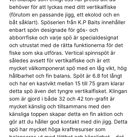
behöver för att lyckas med ditt vertikalfiske
(förutom en passande jigg, ett ekolod och en
båt såklart). Spöserien från K.P Baits innehåller
enbart spön designade för gös- och
abborrfiske och varje spö är specialdesignat
och utrustat med de rätta funktionerna för det
fiske som ska utföras. Vertical spinnspöt är
således avsett för vertikalfiske och är ett
mycket välkomponerat spö med en låg vikt, hög
hållbarhet och fin balans. Spöt är 6.8 fot långt
och har en kastvikt mellan 15 till 75 gram klarar
detta spö även det tyngre vertikalfisket. Klingan
som är gjord i både 32 och 42 ton-grafit är
mycket känslig och tillsammans med den
känsliga toppen skapar detta en fin aktion och
gör att du håller god kontakt med din jigg. Detta
spö har mycket höga kraftresurser som
balanseras ut med lätthet och känslighet – det