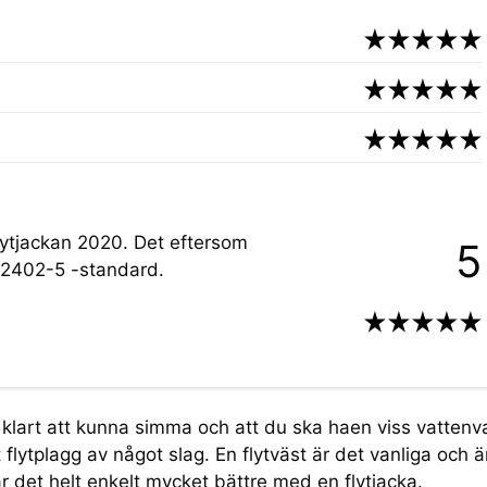
lytjackan 2020. Det eftersom
5
 12402-5 -standard.
å klart att kunna simma och att du ska haen viss vattenv
flytplagg av något slag. En flytväst är det vanliga och ä
ar det helt enkelt mycket bättre med en flytjacka.