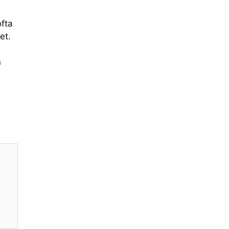
ofta
et.
n