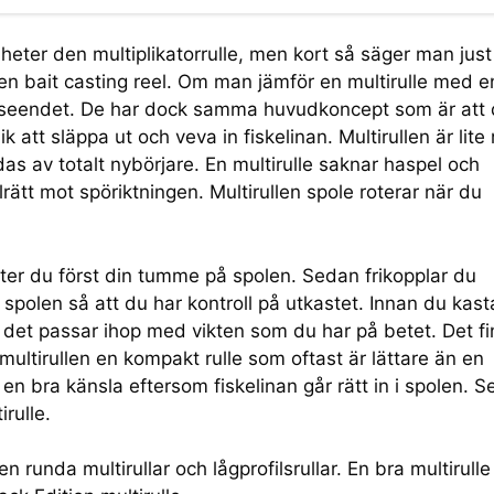
n heter den multiplikatorrulle, men kort så säger man just
 den bait casting reel. Om man jämför en multirulle med e
ill utseendet. De har dock samma huvudkoncept som är att
 att släppa ut och veva in fiskelinan. Multirullen är lite
s av totalt nybörjare. En multirulle saknar haspel och
lrätt mot spöriktningen. Multirullen spole roterar när du
ätter du först din tumme på spolen. Sedan frikopplar du
spolen så att du har kontroll på utkastet. Innan du kast
tt det passar ihop med vikten som du har på betet. Det f
ultirullen en kompakt rulle som oftast är lättare än en
en bra känsla eftersom fiskelinan går rätt in i spolen. 
rulle.
en runda multirullar och lågprofilsrullar. En bra multirulle