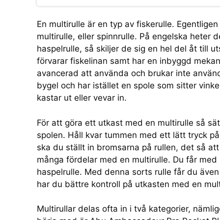
En multirulle är en typ av fiskerulle. Egentlige
multirulle, eller spinnrulle. På engelska heter
haspelrulle, så skiljer de sig en hel del åt t
förvarar fiskelinan samt har en inbyggd mekanik
avancerad att använda och brukar inte använda
bygel och har istället en spole som sitter vinke
kastar ut eller vevar in.
För att göra ett utkast med en multirulle så s
spolen. Håll kvar tummen med ett lätt tryck på 
ska du ställt in bromsarna på rullen, det så a
många fördelar med en multirulle. Du får med m
haspelrulle. Med denna sorts rulle får du även 
har du bättre kontroll på utkasten med en multi
Multirullar delas ofta in i två kategorier, nämlig