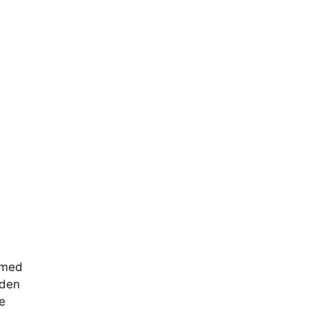
å med
 den
e