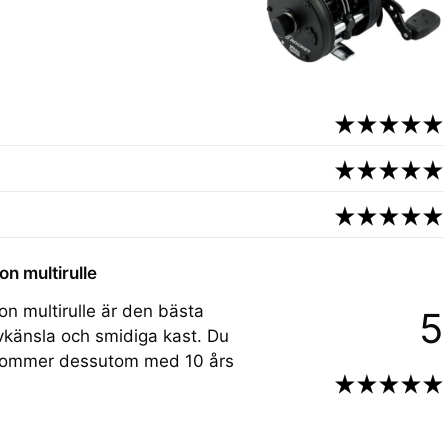
n multirulle
n multirulle är den bästa
5
evkänsla och smidiga kast. Du
en kommer dessutom med 10 års